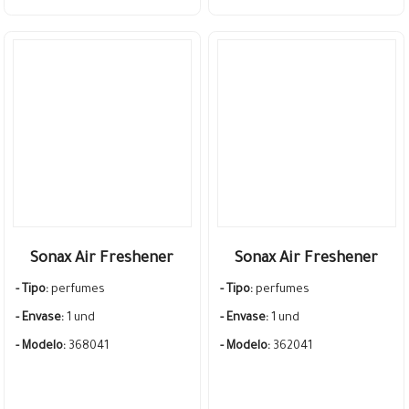
Sonax Air Freshener
Sonax Air Freshener
Perfume Aromatizador
Perfume Aromatizador
- Tipo:
perfumes
- Tipo:
perfumes
Auto Rejilla Clip Havana
Auto Rejilla Clip Alm
- Envase:
1 und
- Envase:
1 und
Love
Sommer
- Modelo:
368041
- Modelo:
362041