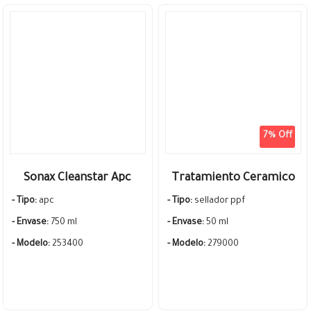
7% Off
Sonax Cleanstar Apc
Tratamiento Ceramico
Limpiador
Ppf Vinyl Sellador Sonax
- Tipo:
apc
- Tipo:
sellador ppf
Multiproposito Listo
Profiline
- Envase:
750 ml
- Envase:
50 ml
Para Usar
- Modelo:
253400
- Modelo:
279000