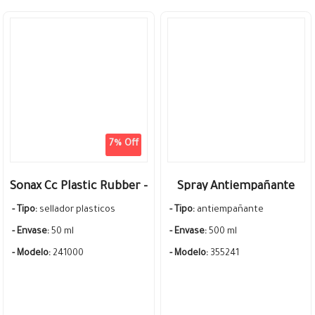
7% Off
Sonax Cc Plastic Rubber -
Spray Antiempañante
Sellador Ceramico
Interior Sonax 500 ML
- Tipo:
sellador plasticos
- Tipo:
antiempañante
Plastico Y Goma
- Envase:
50 ml
- Envase:
500 ml
- Modelo:
241000
- Modelo:
355241