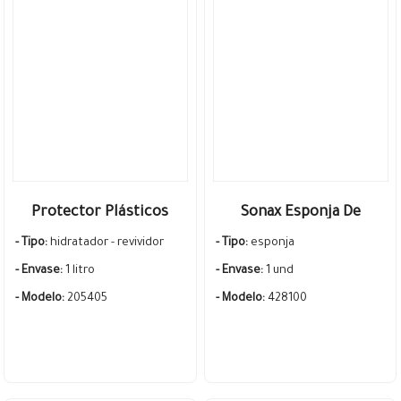
Protector Plásticos
Sonax Esponja De
Interior Exterior
Microfibra 2 En 1 Maxi
- Tipo:
hidratador - revividor
- Tipo:
esponja
acabado satinado
Format
- Envase:
1 litro
- Envase:
1 und
Profesional - Sonax
- Modelo:
205405
- Modelo:
428100