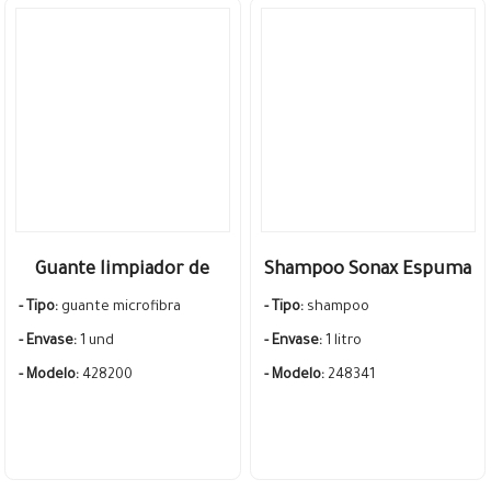
Guante limpiador de
Shampoo Sonax Espuma
microfibra Sonax
Activa 1 Litro Foam
- Tipo:
guante microfibra
- Tipo:
shampoo
Invasion
- Envase:
1 und
- Envase:
1 litro
- Modelo:
428200
- Modelo:
248341