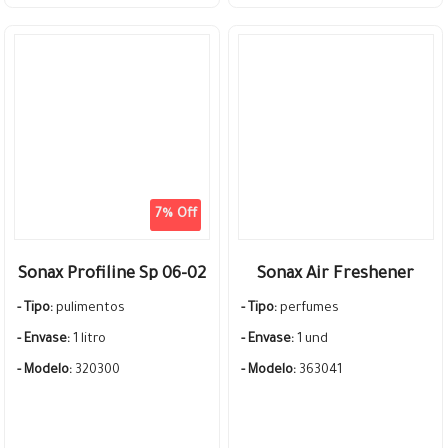
7% Off
Sonax Profiline Sp 06-02
Sonax Air Freshener
1000ml Pasta Pulidora
Perfume Aromatizador
- Tipo:
pulimentos
- Tipo:
perfumes
Corte Alto
Auto Rejilla Clip Sweet
- Envase:
1 litro
- Envase:
1 und
Flamingo
- Modelo:
320300
- Modelo:
363041